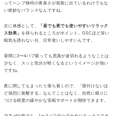
ってヘンプ独特の青臭さが前面に出ているわけでもな
い絶妙なバランスなんですね。
次に体感として、
「昼でも夜でも使いやすいリラック
ス効果」
を得られるところがポイント。GSCほど深い
眠気を誘わない分、日常使いしやすいんです。
昼間に3〜4パフ吸っても意識が途切れるようなことは
少なく、スッと気分が軽くなるというイメージが強い
ですね。
夜に関してもまったり落ち着くので、「寝付けないほ
ど強烈に覚醒する」なんてことはなく、自然に眠りに
つける程度の緩やかな安眠サポートが期待できます。
コスパ
の面でも、1〜2パフずつで十分リラックスでき