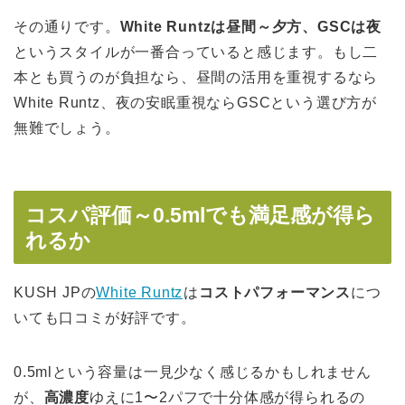
その通りです。
White Runtzは昼間～夕方、GSCは夜
というスタイルが一番合っていると感じます。もし二
本とも買うのが負担なら、昼間の活用を重視するなら
White Runtz、夜の安眠重視ならGSCという選び方が
無難でしょう。
コスパ評価～0.5mlでも満足感が得ら
れるか
KUSH JPの
White Runtz
は
コストパフォーマンス
につ
いても口コミが好評です。
0.5mlという容量は一見少なく感じるかもしれません
が、
高濃度
ゆえに1〜2パフで十分体感が得られるの