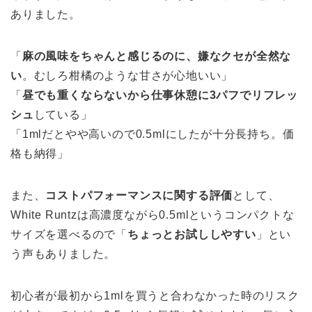
ありました。
「
麻の風味をちゃんと感じるのに、嫌なクセが全然な
い
。むしろ柑橘のような甘さが心地いい」
「
昼でも重くならないから仕事休憩に3パフでリフレッ
シュ
している」
「1mlだとやや高いので0.5mlにしたが十分長持ち。価
格も納得」
また、
コストパフォーマンスに関する評価
として、
White Runtzは高濃度ながら0.5mlというコンパクトな
サイズを選べるので「
ちょっとお試ししやすい
」とい
う声もありました。
初心者が最初から1mlを買うと合わなかった時のリスク