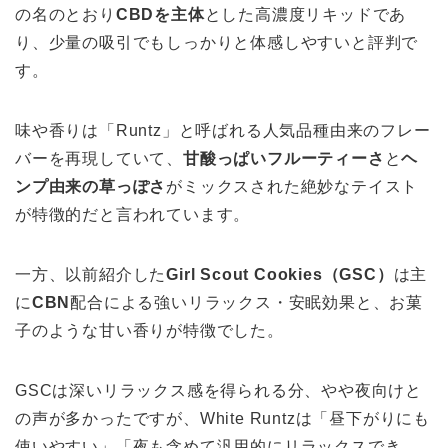
の名のとおり
CBDを主体
とした高濃度リキッドであ
り、少量の吸引でもしっかりと体感しやすいと評判で
す。
味や香りは「Runtz」と呼ばれる人気品種由来のフレー
バーを再現していて、
甘酸っぱいフルーティーさ
と
ヘ
ンプ由来の草っぽさ
がミックスされた絶妙なテイスト
が特徴的だと言われています。
一方、以前紹介した
Girl Scout Cookies（GSC）
は主
に
CBN
配合による強いリラックス・安眠効果と、お菓
子のような甘い香りが特徴でした。
GSCは深いリラックス感を得られる分、やや夜向けと
の声が多かったですが、White Runtzは「昼下がりにも
使いやすい」「夜も含めて汎用的にリラックスでき