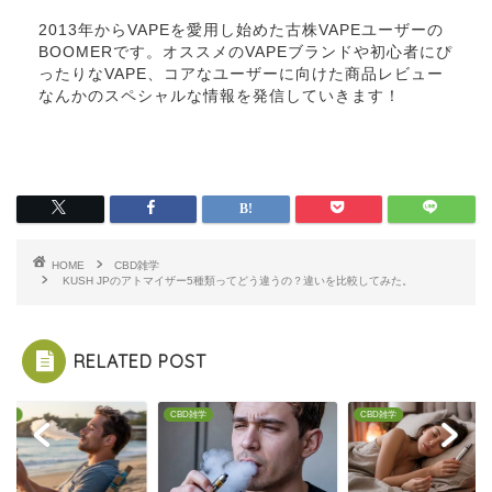
2013年からVAPEを愛用し始めた古株VAPEユーザーの
BOOMERです。オススメのVAPEブランドや初心者にぴ
ったりなVAPE、コアなユーザーに向けた商品レビュー
なんかのスペシャルな情報を発信していきます！
HOME
CBD雑学
KUSH JPのアトマイザー5種類ってどう違うの？違いを比較してみた。
RELATED POST
D雑学
CBD雑学
CBD雑学