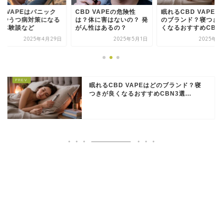
D VAPEはパニック
CBD VAPEの危険性
眠れるCBD VAPE
害やうつ病対策になる
は？体に害はないの？ 発
のブランド？寝つき
？体験談など
がん性はあるの？
くなるおすすめCB...
2025年4月29日
2025年5月1日
2025年5
眠れるCBD VAPEはどのブランド？寝
つきが良くなるおすすめCBN3選...